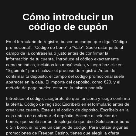
Cómo introducir un
código de cupón
En el formulario de registro, busca un campo que diga "Código
promocional", "Código de bono" o "Vale". Suele estar junto al
campo de la contraseña o justo antes de confirmar la
información de tu cuenta. Introduce el código exactamente
como se indica, incluidas las mayúsculas, y luego haz clic en
"Siguiente" para finalizar el proceso de registro. Antes de
confirmar tu depósito, el campo del código promocional suele
aparecer en la caja. El importe del depósito, como €20, y el
método de pago suelen estar en la misma pantalla.
Introduce el código, asegúrate de que funciona y luego confirma
la oferta. Código de registro: Escríbelo en el formulario antes de
crear una cuenta. Este es el código de depósito. Escríbelo en la
caja antes de confirmar el depósito. Accede al selector de
bonos, que suele ser un desplegable que dice Seleccionar bono
o Sin bono, si no ves un campo de código. Para utilizar algunas
promociones de Freebet Casino, tienes que elegir la oferta