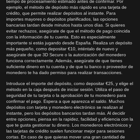
tiempo de procesamiento estimado antes de confirmar. Por
ejemplo, el método de depósito más rápido es una tarjeta de
crédito, que permite realizar depósitos al instante. Para
importes mayores o depósitos planificados, las opciones
bancarias tardan desde minutos hasta unos días. Si quieres
evitar rechazos, asegúrate de que el método de pago coincida
con la información de tu cuenta. Esto es especialmente
importante si estás jugando desde España. Realiza un depósito
más pequeño, como depositar €10, inténtalo de nuevo y
asegúrate de que 3D Secure o la autorización del monedero
funciona correctamente. Además, asegúrate de que tienes
suficiente dinero en tu cuenta y de que tu banco o proveedor de
monedero te ha dado permiso para realizar transacciones.
Introduce el importe del depósito, como depositar €25, y elige el
método en la caja después de iniciar sesión. Utiliza el paso de
seguridad de tu tarjeta o la aprobación de tu monedero para
confirmar el pago. Espera a que aparezca el saldo. Muchos
depósitos con tarjeta y monedero electrónico se realizan al
instante, pero los depósitos bancarios tardan más. Al decidir
entre opciones, piensa en la rapidez, facilidad y eficiencia con la
que te gusta gestionar tu dinero. Los monederos electrónicos y
las tarjetas de crédito suelen funcionar mejor para sesiones
cortas. En caso de que quieras mover una gran cantidad de