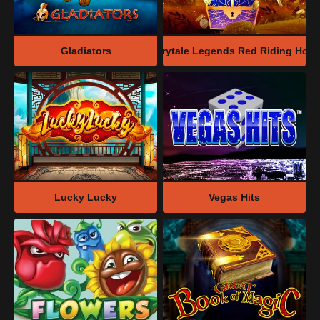
tradicionales
Qué debes hacer para retirar dinero
Gladiators
Fairytale Legends Red Riding Hoo
Retiradas de Freebet Casino: tiempos de
procesamiento, comisiones y pasos para sacar tu
dinero
Lucky Lucky
Vegas Hits