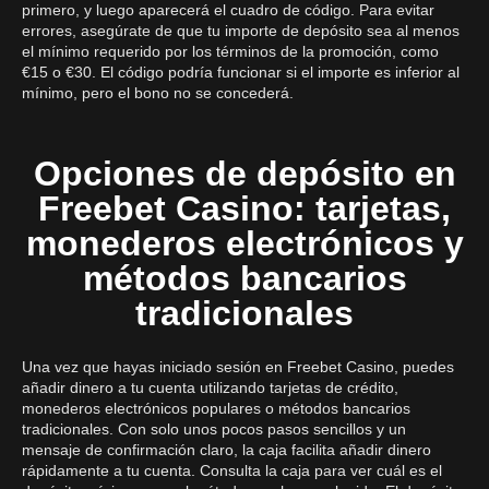
primero, y luego aparecerá el cuadro de código. Para evitar
errores, asegúrate de que tu importe de depósito sea al menos
el mínimo requerido por los términos de la promoción, como
€15 o €30. El código podría funcionar si el importe es inferior al
mínimo, pero el bono no se concederá.
Opciones de depósito en
Freebet Casino: tarjetas,
monederos electrónicos y
métodos bancarios
tradicionales
Una vez que hayas iniciado sesión en Freebet Casino, puedes
añadir dinero a tu cuenta utilizando tarjetas de crédito,
monederos electrónicos populares o métodos bancarios
tradicionales. Con solo unos pocos pasos sencillos y un
mensaje de confirmación claro, la caja facilita añadir dinero
rápidamente a tu cuenta. Consulta la caja para ver cuál es el