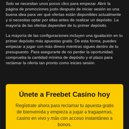
Solo se necesitan unos pocos clics para empezar. Abrir la
página de promociones justo después de iniciar sesión es una
buena idea para ver qué ofertas están disponibles actualmente
y si necesitas optar por ellas antes de realizar un depósito. La
mayoría de las ofertas dependen de tu primer depósito.
La mayoría de las configuraciones incluyen una igualación en tu
primer depósito más apuestas gratis. De esta forma, puedes
empezar a jugar con más dinero mientras sigues dentro de tu
presupuesto. Para asegurarte de no perder la oportunidad,
comprueba la cantidad mínima de depósito y el plazo para
reclamar la oferta tan pronto como inicies sesión.
Únete a Freebet Casino hoy
Regístrate ahora para reclamar tu apuesta gratis
de bienvenida y empieza a jugar a tragaperras,
casino en vivo y más con acceso instantáneo a
bonos.