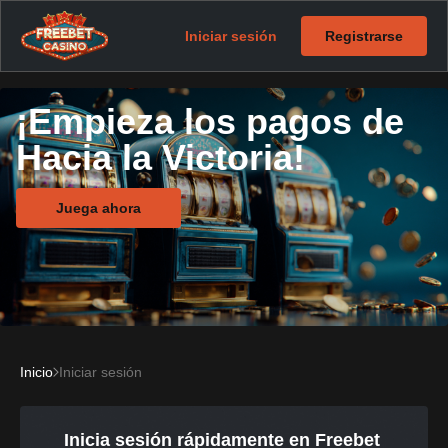
Iniciar sesión
Registrarse
¡Empieza los pagos de
Hacia la Victoria!
Juega ahora
Inicio
Iniciar sesión
Inicia sesión rápidamente en Freebet