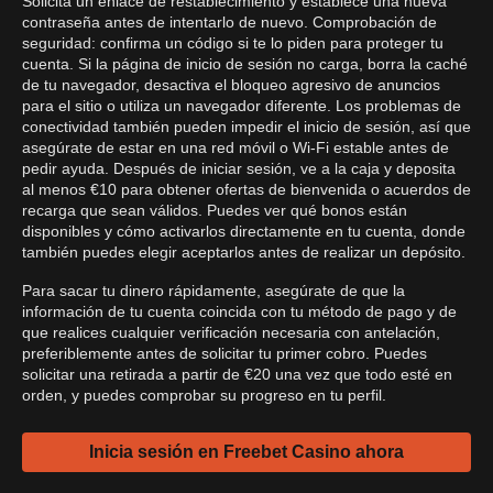
Solicita un enlace de restablecimiento y establece una nueva
contraseña antes de intentarlo de nuevo. Comprobación de
seguridad: confirma un código si te lo piden para proteger tu
cuenta. Si la página de inicio de sesión no carga, borra la caché
de tu navegador, desactiva el bloqueo agresivo de anuncios
para el sitio o utiliza un navegador diferente. Los problemas de
conectividad también pueden impedir el inicio de sesión, así que
asegúrate de estar en una red móvil o Wi-Fi estable antes de
pedir ayuda. Después de iniciar sesión, ve a la caja y deposita
al menos €10 para obtener ofertas de bienvenida o acuerdos de
recarga que sean válidos. Puedes ver qué bonos están
disponibles y cómo activarlos directamente en tu cuenta, donde
también puedes elegir aceptarlos antes de realizar un depósito.
Para sacar tu dinero rápidamente, asegúrate de que la
información de tu cuenta coincida con tu método de pago y de
que realices cualquier verificación necesaria con antelación,
preferiblemente antes de solicitar tu primer cobro. Puedes
solicitar una retirada a partir de €20 una vez que todo esté en
orden, y puedes comprobar su progreso en tu perfil.
Inicia sesión en Freebet Casino ahora