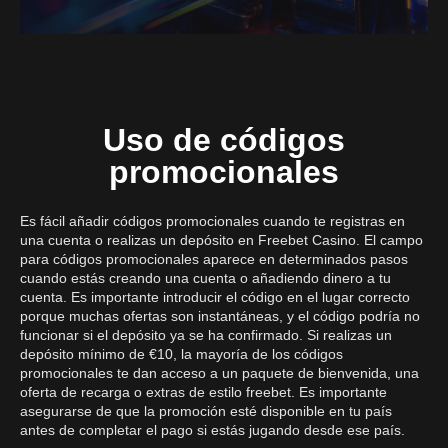
Uso de códigos
promocionales
Es fácil añadir códigos promocionales cuando te registras en
una cuenta o realizas un depósito en Freebet Casino. El campo
para códigos promocionales aparece en determinados pasos
cuando estás creando una cuenta o añadiendo dinero a tu
cuenta. Es importante introducir el código en el lugar correcto
porque muchas ofertas son instantáneas, y el código podría no
funcionar si el depósito ya se ha confirmado. Si realizas un
depósito mínimo de €10, la mayoría de los códigos
promocionales te dan acceso a un paquete de bienvenida, una
oferta de recarga o extras de estilo freebet. Es importante
asegurarse de que la promoción esté disponible en tu país
antes de completar el pago si estás jugando desde ese país.