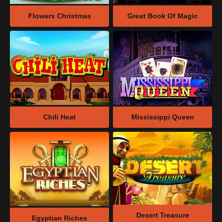
Flowers Christmas
Great Book Of Magic
Chili Heat
Mississippi Queen
Desert Treasure
Egyptian Riches