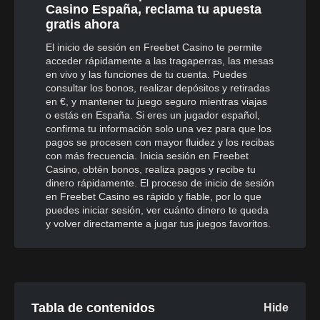
Casino España, reclama tu apuesta
gratis ahora
El inicio de sesión en Freebet Casino te permite
acceder rápidamente a las tragaperras, las mesas
en vivo y las funciones de tu cuenta. Puedes
consultar los bonos, realizar depósitos y retiradas
en €, y mantener tu juego seguro mientras viajas
o estás en España. Si eres un jugador español,
confirma tu información solo una vez para que los
pagos se procesen con mayor fluidez y los recibas
con más frecuencia. Inicia sesión en Freebet
Casino, obtén bonos, realiza pagos y recibe tu
dinero rápidamente. El proceso de inicio de sesión
en Freebet Casino es rápido y fiable, por lo que
puedes iniciar sesión, ver cuánto dinero te queda
y volver directamente a jugar tus juegos favoritos.
Tabla de contenidos
Hide